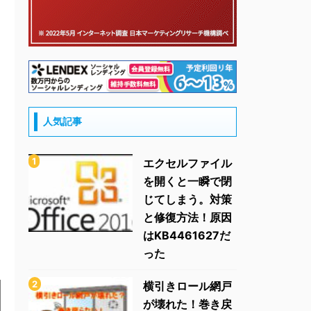
人気記事
エクセルファイル
を開くと一瞬で閉
じてしまう。対策
と修復方法！原因
はKB4461627だ
った
横引きロール網戸
が壊れた！巻き戻