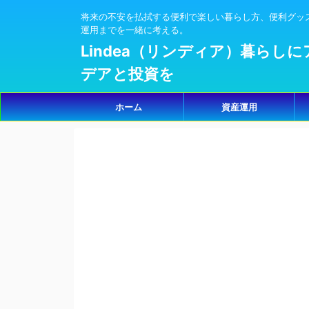
将来の不安を払拭する便利で楽しい暮らし方、便利グッ
運用までを一緒に考える。
Lindea（リンディア）暮らしに
デアと投資を
ホーム
資産運用