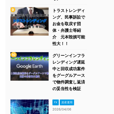
トラストレンディ
ング、民事訴訟で
お金を取戻す団
体・弁護士等紹
介 元本毀損可能
性大！！
グリーンインフラ
レンディング遅延
中と回収成功案件
をグーグルアース
で物件調査し返済
の妥当性を検証
FX
資産運用
2026/04/06