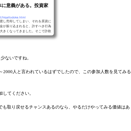
体に意義がある。投資家
t/higaitodoke.html
渡し売却してしまい、それを原資に
金が振り込まれると、許すべき行為
大きくなってきました。そこで詐欺
ールディングス（ブルーウォールジ
こでの行為と思ったことと被害届を
と少ないですね。
0～2000人と言われているはずでしたので、この参加人数を見てみる
加してください。
でも取り戻せるチャンスあるのなら、やるだけやってみる価値はあ