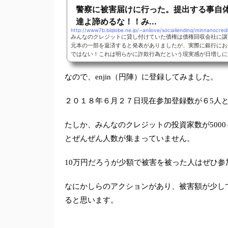
警察に被害届けに行った。提出する事自
達よ諦めるな！！み...
http://www7b.biglobe.ne.jp/~anilove/sociallending/minnanocredi
みんなのクレジットに貸し付けていた債権は債権回収会社に譲
元本の一部を返済すると発表がありましたが、実際に銀行にお
ではない！これは明らかに詐欺行為だという現実感が日増しに
的行為の疑惑を行ったみんなのクレジット、テイクオーバーホ
ャパン）に対して被害届を提出しに警察に行ってきました。そ
なので、enjin（円陣）に登録してみました。
提出すること自体の有意性を考えてみました。
２０１８年６月２７日現在参加登録数が６5人
たしか、みんなのクレジットの投資家数が500
とぜんぜん人数が集まっていません。
10万円だろうが少額で被害を被った人はぜひ参
なにかしらのアクションがあり、被害額が少し
ると思います。