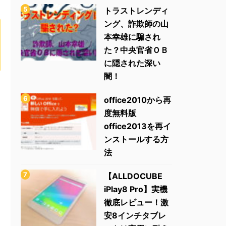
トラストレンディ
ング、詐欺師の山
本幸雄に騙され
た？中央官省ＯＢ
に隠された深い
闇！
office2010から再
度無料版
office2013を再イ
ンストールする方
法
【ALLDOCUBE
iPlay8 Pro】実機
徹底レビュー！激
安8インチタブレ