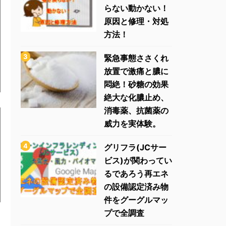
らない動かない！
原因と修理・対処
方法！
緊急事態ささくれ
放置で激痛と膿に
悶絶！砂糖の効果
絶大な化膿止め、
消毒薬、抗菌薬の
威力を実体験。
グリフラ(JCサー
ビス)が関わってい
るであろう再エネ
の設備認定済み物
件をグーグルマッ
プで全調査