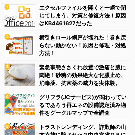
エクセルファイルを開くと一瞬で閉
じてしまう。対策と修復方法！原因
はKB4461627だった
横引きロール網戸が壊れた！巻き戻
らない動かない！原因と修理・対処
方法！
緊急事態ささくれ放置で激痛と膿に
悶絶！砂糖の効果絶大な化膿止め、
消毒薬、抗菌薬の威力を実体験。
グリフラ(JCサービス)が関わってい
るであろう再エネの設備認定済み物
件をグーグルマップで全調査
トラストレンディング、詐欺師の山
本幸雄に騙された？中央官省ＯＢに