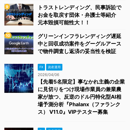
トラストレンディング、民事訴訟で
お金を取戻す団体・弁護士等紹介
元本毀損可能性大！！
グリーンインフラレンディング遅延
中と回収成功案件をグーグルアース
で物件調査し返済の妥当性を検証
FX
資産運用
2026/04/06
【先着5名限定】事なかれ主義の企業
に見切りをつけ現場作業員の兼業農
家が放つ、反逆のドル円特化型AI相
場予測分析『Phalanx（ファランク
ス） V11.0』VIPテスター募集