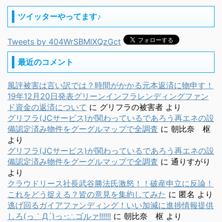
ツイッターやってます♪
Tweets by 404WrSBMlXQzGct
最近のコメント
風評被害は言い訳では？時間がかかる元本返済に物申す！
19年12月20日発表グリーンインフラレンディングファン
ド資金の返済について
に
グリフラの被害者
より
グリフラ(JCサービス)が関わっているであろう再エネの設
備認定済み物件をグーグルマップで全調査
に
朝比奈 枢
より
グリフラ(JCサービス)が関わっているであろう再エネの設
備認定済み物件をグーグルマップで全調査
に
通りすがり
より
クラウドリース社長武谷勝法氏激怒！！破産申立に反論！
これをどう捉える？皆の意見を集約してみた
に
匿名
より
逃げ回るガイアファンディング！いい加減に進捗情報提供
しろ(っ｀Д´)っ･:∴ゴルァ!!!!!!
に
朝比奈 枢
より