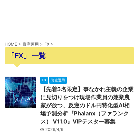
HOME
>
資産運用
>
FX
>
「FX」 一覧
FX
資産運用
【先着5名限定】事なかれ主義の企業
に見切りをつけ現場作業員の兼業農
家が放つ、反逆のドル円特化型AI相
場予測分析『Phalanx（ファランク
ス） V11.0』VIPテスター募集
2026/4/6