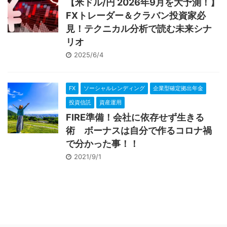
【米ドル/円 2026年9月を大予測！】
FXトレーダー＆クラバン投資家必
見！テクニカル分析で読む未来シナ
リオ
2025/6/4
FX
ソーシャルレンディング
企業型確定拠出年金
投資信託
資産運用
FIRE準備！会社に依存せず生きる
術 ボーナスは自分で作るコロナ禍
で分かった事！！
2021/9/1