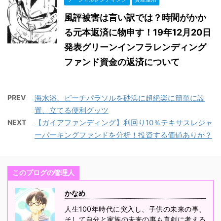
風評被害は言い訳では？時間がかか
る元本返済に物申す！19年12月20日
発表グリーンインフラレンディング
ファンド資金の返済について
PREV
海水浴、ビーチパラソルを砂浜に超絶楽に簡単に設
置、立てる便利グッツ
NEXT
【ガイアファンディング】利回り10％テキサスレジャ
ーパーキングファンドを分析！投資する価値ありか？
このプログの管理人
かなめ
人生100年時代に突入し、子供の未来の事、
そして自分と家族の未来の事も真剣に考える