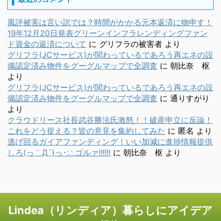
風評被害は言い訳では？時間がかかる元本返済に物申す！
19年12月20日発表グリーンインフラレンディングファン
ド資金の返済について
に
グリフラの被害者
より
グリフラ(JCサービス)が関わっているであろう再エネの設
備認定済み物件をグーグルマップで全調査
に
朝比奈 枢
より
グリフラ(JCサービス)が関わっているであろう再エネの設
備認定済み物件をグーグルマップで全調査
に
通りすがり
より
クラウドリース社長武谷勝法氏激怒！！破産申立に反論！
これをどう捉える？皆の意見を集約してみた
に
匿名
より
逃げ回るガイアファンディング！いい加減に進捗情報提供
しろ(っ｀Д´)っ･:∴ゴルァ!!!!!!
に
朝比奈 枢
より
Lindea（リンディア）暮らしにアイデア