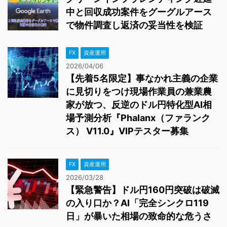
中と回収成功案件をグーグルアース
で物件調査し返済の妥当性を検証
FX
資産運用
2026/04/06
【先着5名限定】事なかれ主義の企業
に見切りをつけ現場作業員の兼業農
家が放つ、反逆のドル円特化型AI相
場予測分析『Phalanx（ファランク
ス） V11.0』VIPテスター募集
FX
資産運用
2026/03/28
【緊急警告】ドル円160円突破は破滅
の入り口か？AI「完全シンクロ119
日」が暴いた相場の致命的な危うさ