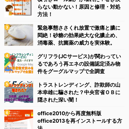
らない動かない！原因と修理・対処
方法！
緊急事態ささくれ放置で激痛と膿に
悶絶！砂糖の効果絶大な化膿止め、
消毒薬、抗菌薬の威力を実体験。
グリフラ(JCサービス)が関わってい
るであろう再エネの設備認定済み物
件をグーグルマップで全調査
トラストレンディング、詐欺師の山
本幸雄に騙された？中央官省ＯＢに
隠された深い闇！
office2010から再度無料版
office2013を再インストールする方
法