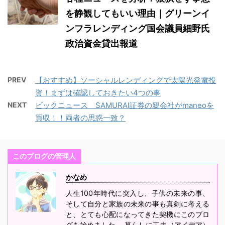
を静観してもいい理由｜グリーンイ
ンフラレンディング国会議員細野氏
政治資金貸出報道
PREV
【おすすめ】ソーシャルレンディングで太陽光発電投
資！まずは確認しておきたい4つの事
NEXT
ビックニュース SAMURAI証券の親会社がmaneoを
買収！！両者の思惑一致？
このプログの管理人
かなめ
人生100年時代に突入し、子供の未来の事、
そして自分と家族の未来の事も真剣に考える
と、とても心配になってきた契機にこのブロ
グを始めました。 暮らしに工夫（アイデア）