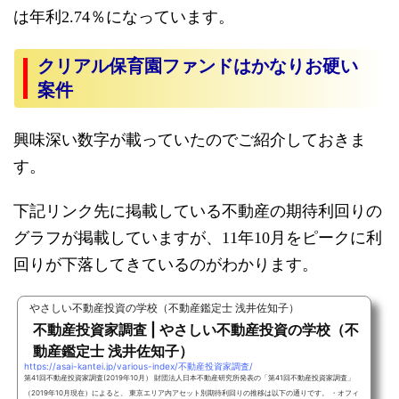
は年利2.74％になっています。
クリアル保育園ファンドはかなりお硬い
案件
興味深い数字が載っていたのでご紹介しておきま
す。
下記リンク先に掲載している不動産の期待利回りの
グラフが掲載していますが、11年10月をピークに利
回りが下落してきているのがわかります。
やさしい不動産投資の学校（不動産鑑定士 浅井佐知子）
不動産投資家調査 | やさしい不動産投資の学校（不
動産鑑定士 浅井佐知子）
https://asai-kantei.jp/various-index/不動産投資家調査/
第41回不動産投資家調査(2019年10月） 財団法人日本不動産研究所発表の「第41回不動産投資家調査」
（2019年10月現在）によると、 東京エリア内アセット別期待利回りの推移は以下の通りです。 ・オフィ