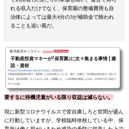
れる収入だけでなく、保育園の整備費用も自
治体によっては最大4分の3が補助金で賄われ
ることも追い風だ。
東洋経済オンライン
3 Users
58 Pockets
不動産投資マネーが｢保育園｣に次々集まる事情 | 建
設・資材
https://toyokeizai.net/articles/-/288024
不動産投資関係者の間で「保育園」に注目が集まっている。東京・台東区。下町風情の残る町の一角に今
年4月、認可保育園「さくらみらい入谷」が開園した。この保育園を開発したのは、2018年11月に東証マ
ザーズ上場…
要するに待機児童がいる限り収益は減らない。
現に新型コロナウイルスで皆自粛しろと世間が盛ん
に行動していますが、学校臨時休校している中、保