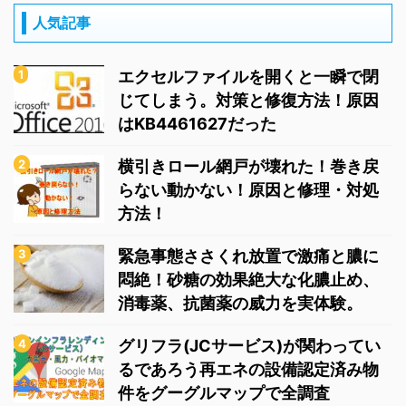
人気記事
エクセルファイルを開くと一瞬で閉
じてしまう。対策と修復方法！原因
はKB4461627だった
横引きロール網戸が壊れた！巻き戻
らない動かない！原因と修理・対処
方法！
緊急事態ささくれ放置で激痛と膿に
悶絶！砂糖の効果絶大な化膿止め、
消毒薬、抗菌薬の威力を実体験。
グリフラ(JCサービス)が関わってい
るであろう再エネの設備認定済み物
件をグーグルマップで全調査