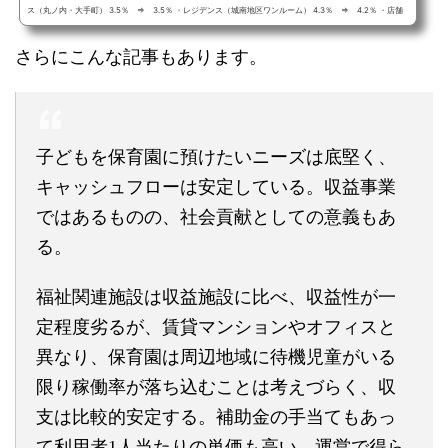
ス（丸ノ内・大手町） 3.5％ ⇒ 3.5％ ・レジデンス（城南地区ワンルーム） 4.3％ ⇒ 4.2％ ・店舗
（銀座地区都心型高級専門店） 3.4％ ⇒ 3.4％ ・店舗（東京都心まで1時間程度の主要幹線道路沿い）
5.4％ ⇒ 5.4％ ・倉庫（湾岸・江東地区） 4.5％ ⇒ 4.4％ ・ビジネスホテル（宿泊特化型・JR線）
さらにこんな記事もあります。
4.4％ ⇒ 4.4％ 今回の調査で...
子どもを保育園に預けたいニーズは底堅く、
キャッシュフローは安定している。収益事業
ではあるものの、社会貢献としての意義もあ
る。
福祉関連施設は収益施設に比べ、収益性が一
定程度劣るが、賃貸マンションやオフィスと
異なり、保育園は周辺地域に待機児童がいる
限り稼働率が落ち込むことは考えづらく、収
支は比較的安定する。補助金の手当てもあっ
て利用者1人当たりの単価も高い。運営で得ら