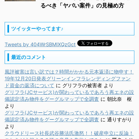
るべき「ヤバい案件」の見極め方
ツイッターやってます♪
Tweets by 404WrSBMlXQzGct
最近のコメント
風評被害は言い訳では？時間がかかる元本返済に物申す！
19年12月20日発表グリーンインフラレンディングファン
ド資金の返済について
に
グリフラの被害者
より
グリフラ(JCサービス)が関わっているであろう再エネの設
備認定済み物件をグーグルマップで全調査
に
朝比奈 枢
より
グリフラ(JCサービス)が関わっているであろう再エネの設
備認定済み物件をグーグルマップで全調査
に
通りすがり
より
クラウドリース社長武谷勝法氏激怒！！破産申立に反論！