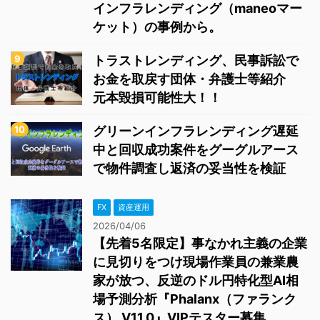
インフラレンディング（maneoマー
ケット）の事例から。
トラストレンディング、民事訴訟で
お金を取戻す団体・弁護士等紹介
元本毀損可能性大！！
グリーンインフラレンディング遅延
中と回収成功案件をグーグルアース
で物件調査し返済の妥当性を検証
FX
資産運用
2026/04/06
【先着5名限定】事なかれ主義の企業
に見切りをつけ現場作業員の兼業農
家が放つ、反逆のドル円特化型AI相
場予測分析『Phalanx（ファランク
ス） V11.0』VIPテスター募集