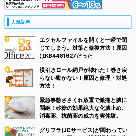
人気記事
エクセルファイルを開くと一瞬で閉
じてしまう。対策と修復方法！原因
はKB4461627だった
横引きロール網戸が壊れた！巻き戻
らない動かない！原因と修理・対処
方法！
緊急事態ささくれ放置で激痛と膿に
悶絶！砂糖の効果絶大な化膿止め、
消毒薬、抗菌薬の威力を実体験。
グリフラ(JCサービス)が関わってい