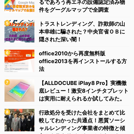
るであろう再エネの設備認定済み物
件をグーグルマップで全調査
トラストレンディング、詐欺師の山
本幸雄に騙された？中央官省ＯＢに
隠された深い闇！
office2010から再度無料版
office2013を再インストールする方
法
【ALLDOCUBE iPlay8 Pro】実機徹
底レビュー！激安8インチタブレット
は実用に耐えられるか試してみた。
行政処分を受けた会社をまとめて比
較してわかった共通点！悪質ソーシ
ャルレンディング事業者の特徴と傾