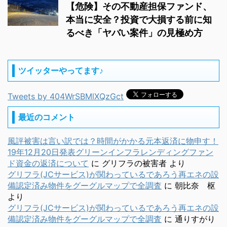
【危険】その不動産担保ファンド、
本当に安全？投資で大損する前に知
るべき「ヤバい案件」の見極め方
ツイッターやってます♪
Tweets by 404WrSBMlXQzGct
最近のコメント
風評被害は言い訳では？時間がかかる元本返済に物申す！
19年12月20日発表グリーンインフラレンディングファン
ド資金の返済について
に
グリフラの被害者
より
グリフラ(JCサービス)が関わっているであろう再エネの設
備認定済み物件をグーグルマップで全調査
に
朝比奈 枢
より
グリフラ(JCサービス)が関わっているであろう再エネの設
備認定済み物件をグーグルマップで全調査
に
通りすがり