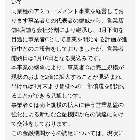
いて
同業種のアミューズメント事業を経営してお
ります事業者Ｃの代表
者の縁戚から、営業店
舗4店舗を会社分割により継承し、3月下旬を
目途に事業者Cとして営業を開始する計画が進
行中との
ご報告をしておりましたが、営業者
開始日は3月16日となる見込
みです。
本事業の継承により、事業者Ｃは売上規模が
現状のおよそ2倍に拡
大することが見込まれ、
早ければ4月末より皆様への一部償還を開
始す
ることができる見通しです。
事業者Ｃは売上規模の拡大に伴う営業基盤の
強化による新たな金融
機関からの調達に向け
て交渉をしております。
この金融機関からの調達については、現状に