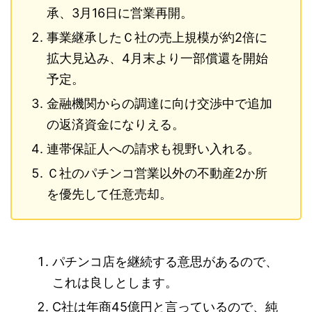
承、3月16日に営業再開。
事業継承したＣ社の売上規模が約2倍に
拡大見込み、4月末より一部償還を開
始
予定。
金融
機関からの調達に向け交渉中で追加
の返済資金になりえる。
連帯保証人への請求も視野い入れる。
Ｃ社のパチンコ営業以外の不動産2か所
を優先して任意売却。
パチンコ店を継続する意思があるので、
これは良しとします。
C社は年商45億円と言っているので、純