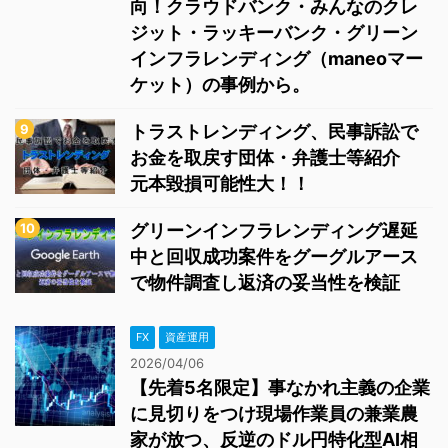
向！クラウドバンク・みんなのクレ
ジット・ラッキーバンク・グリーン
インフラレンディング（maneoマー
ケット）の事例から。
トラストレンディング、民事訴訟で
お金を取戻す団体・弁護士等紹介
元本毀損可能性大！！
グリーンインフラレンディング遅延
中と回収成功案件をグーグルアース
で物件調査し返済の妥当性を検証
FX
資産運用
2026/04/06
【先着5名限定】事なかれ主義の企業
に見切りをつけ現場作業員の兼業農
家が放つ、反逆のドル円特化型AI相