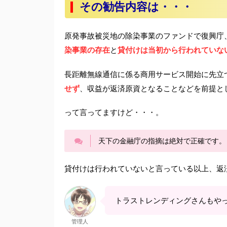
その勧告内容は・・・
原発事故被災地の除染事業のファンドで復興庁
染事業の存在
貸付けは当初から行われていな
と
長距離無線通信に係る商用サービス開始に先立
せず
、収益が返済原資となることなどを前提と
って言ってますけど・・・。
天下の金融庁の指摘は絶対で正確です。
貸付けは行われていないと言っている以上、返
トラストレンディングさんもや
管理人