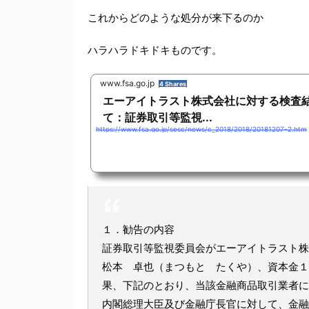
これからどのような処分が来下るのか
ハラハラドキドキものです。
www.fsa.go.jp
4 Shares
エーアイトラスト株式会社に対する検査
て：証券取引等監視...
https://www.fsa.go.jp/sesc/news/c_2018/2018/20181207-2.htm
１．勧告の内容
証券取引等監視委員会がエーアイトラスト株式会
松本 卓也（まつもと たくや）、資本金１
果、下記のとおり、当該金融商品取引業者に
内閣総理大臣及び金融庁長官に対して、金融