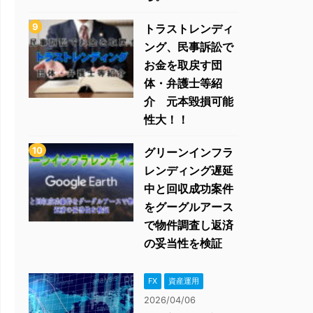
トラストレンディ
ング、民事訴訟で
お金を取戻す団
体・弁護士等紹
介 元本毀損可能
性大！！
グリーンインフラ
レンディング遅延
中と回収成功案件
をグーグルアース
で物件調査し返済
の妥当性を検証
FX
資産運用
2026/04/06