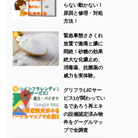
らない動かない！
原因と修理・対処
方法！
緊急事態ささくれ
放置で激痛と膿に
悶絶！砂糖の効果
絶大な化膿止め、
消毒薬、抗菌薬の
威力を実体験。
グリフラ(JCサー
ビス)が関わってい
るであろう再エネ
の設備認定済み物
件をグーグルマッ
プで全調査