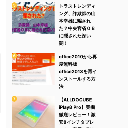
トラストレンディ
ング、詐欺師の山
本幸雄に騙され
た？中央官省ＯＢ
に隠された深い
闇！
office2010から再
度無料版
office2013を再イ
ンストールする方
法
【ALLDOCUBE
iPlay8 Pro】実機
徹底レビュー！激
安8インチタブレ