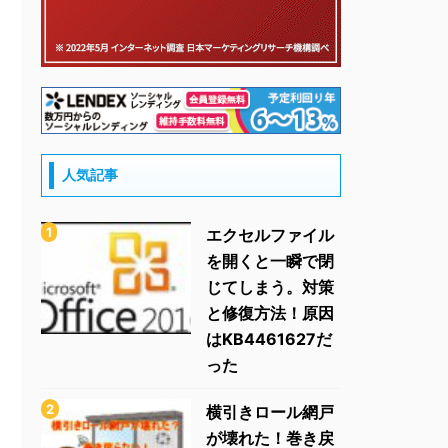
人気記事
エクセルファイル
を開くと一瞬で閉
じてしまう。対策
と修復方法！原因
はKB4461627だ
った
横引きロール網戸
が壊れた！巻き戻