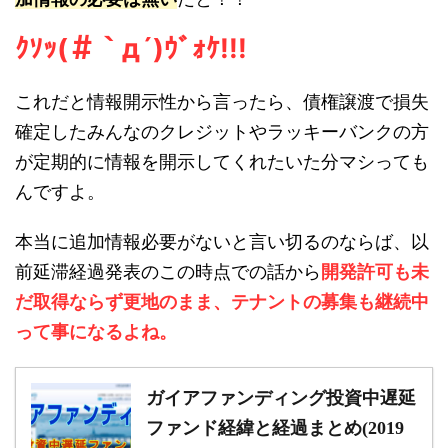
ｸｿｯ(＃｀д´)ｳﾞｫｹ!!!
これだと情報開示性から言ったら、債権譲渡で損失
確定したみんなのクレジットやラッキーバンクの方
が定期的に情報を開示してくれたいた分マシっても
んですよ。
本当に追加情報必要がないと言い切るのならば、以
開発許可も未
前延滞経過発表のこの時点での話から
だ取得ならず更地のまま、テナントの募集も継続中
って事になるよね。
ガイアファンディング投資中遅延
ファンド経緯と経過まとめ(2019