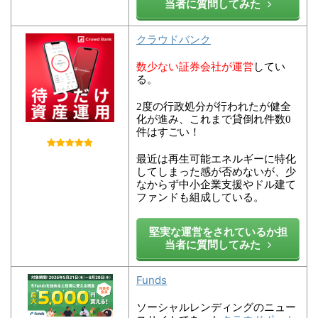
当者に質問してみた
クラウドバンク
数少ない証券会社が運営
してい
る。
2度の行政処分が行われたが健全
化が進み、これまで貸倒れ件数0
件はすごい！
最近は再生可能エネルギーに特化
してしまった感が否めないが、少
なからず中小企業支援やドル建て
ファンドも組成している。
堅実な運営をされているか担
当者に質問してみた
Funds
ソーシャルレンディングのニュー