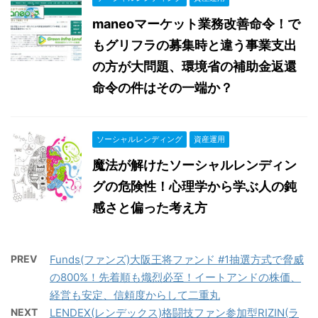
maneoマーケット業務改善命令！で
もグリフラの募集時と違う事業支出
の方が大問題、環境省の補助金返還
命令の件はその一端か？
ソーシャルレンディング
資産運用
魔法が解けたソーシャルレンディン
グの危険性！心理学から学ぶ人の鈍
感さと偏った考え方
PREV
Funds(ファンズ)大阪王将ファンド #1抽選方式で脅威
の800%！先着順も熾烈必至！イートアンドの株価、
経営も安定、信頼度からして二重丸
NEXT
LENDEX(レンデックス)格闘技ファン参加型RIZIN(ラ